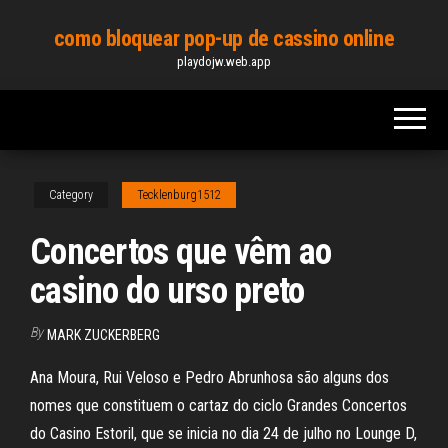
Skip
como bloquear pop-up de cassino online
to
playdojw.web.app
the
content
Category
Tecklenburg1512
Concertos que vêm ao
casino do urso preto
By
MARK ZUCKERBERG
Ana Moura, Rui Veloso e Pedro Abrunhosa são alguns dos
nomes que constituem o cartaz do ciclo Grandes Concertos
do Casino Estoril, que se inicia no dia 24 de julho no Lounge D,