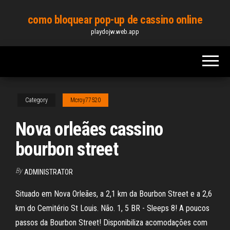
Skip
como bloquear pop-up de cassino online
to
playdojw.web.app
the
content
Category
Mcroy77520
Nova orleães cassino
bourbon street
By
ADMINISTRATOR
Situado em Nova Orleães, a 2,1 km da Bourbon Street e a 2,6
km do Cemitério St Louis. Não. 1, 5 BR - Sleeps 8! A poucos
passos da Bourbon Street! Disponibiliza acomodações com