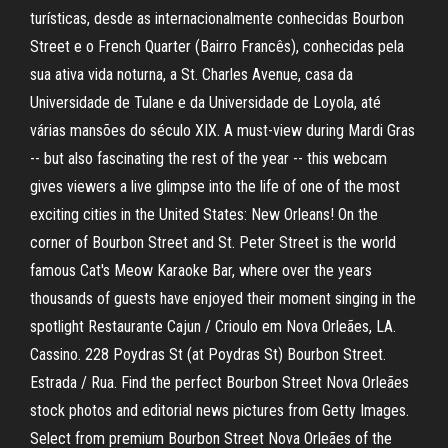
turísticas, desde as internacionalmente conhecidas Bourbon
Street e o French Quarter (Bairro Francês), conhecidas pela
sua ativa vida noturna, a St. Charles Avenue, casa da
Universidade de Tulane e da Universidade de Loyola, até
várias mansões do século XIX. A must-view during Mardi Gras
-- but also fascinating the rest of the year -- this webcam
gives viewers a live glimpse into the life of one of the most
exciting cities in the United States: New Orleans! On the
corner of Bourbon Street and St. Peter Street is the world
famous Cat's Meow Karaoke Bar, where over the years
thousands of guests have enjoyed their moment singing in the
spotlight Restaurante Cajun / Crioulo em Nova Orleães, LA.
Cassino. 228 Poydras St (at Poydras St) Bourbon Street.
Estrada / Rua. Find the perfect Bourbon Street Nova Orleães
stock photos and editorial news pictures from Getty Images.
Select from premium Bourbon Street Nova Orleães of the