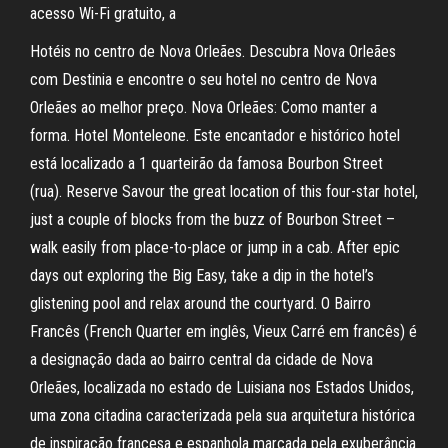
acesso Wi-Fi gratuito, a
Hotéis no centro de Nova Orleães. Descubra Nova Orleães
com Destinia e encontre o seu hotel no centro de Nova
Orleães ao melhor preço. Nova Orleães: Como manter a
forma. Hotel Monteleone. Este encantador e histórico hotel
está localizado a 1 quarteirão da famosa Bourbon Street
(rua). Reserve Savour the great location of this four-star hotel,
just a couple of blocks from the buzz of Bourbon Street –
walk easily from place-to-place or jump in a cab. After epic
days out exploring the Big Easy, take a dip in the hotel’s
glistening pool and relax around the courtyard. O Bairro
Francês (French Quarter em inglês, Vieux Carré em francês) é
a designação dada ao bairro central da cidade de Nova
Orleães, localizada no estado de Luisiana nos Estados Unidos,
uma zona citadina caracterizada pela sua arquitetura histórica
de inspiração francesa e espanhola marcada pela exuberância