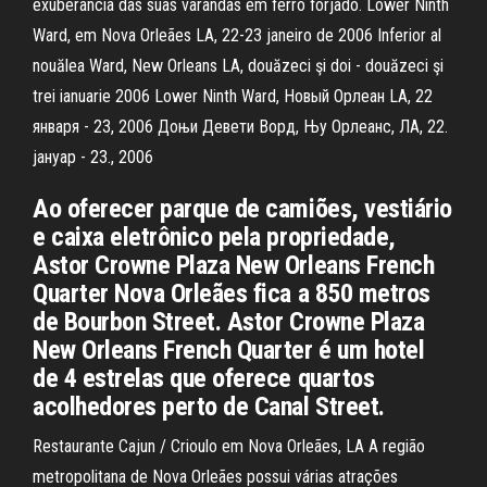
exuberância das suas varandas em ferro forjado. Lower Ninth
Ward, em Nova Orleães LA, 22-23 janeiro de 2006 Inferior al
nouălea Ward, New Orleans LA, douăzeci şi doi - douăzeci şi
trei ianuarie 2006 Lower Ninth Ward, Новый Орлеан LA, 22
января - 23, 2006 Доњи Девети Ворд, Њу Орлеанс, ЛА, 22.
јануар - 23., 2006
Ao oferecer parque de camiões, vestiário
e caixa eletrônico pela propriedade,
Astor Crowne Plaza New Orleans French
Quarter Nova Orleães fica a 850 metros
de Bourbon Street. Astor Crowne Plaza
New Orleans French Quarter é um hotel
de 4 estrelas que oferece quartos
acolhedores perto de Canal Street.
Restaurante Cajun / Crioulo em Nova Orleães, LA A região
metropolitana de Nova Orleães possui várias atrações