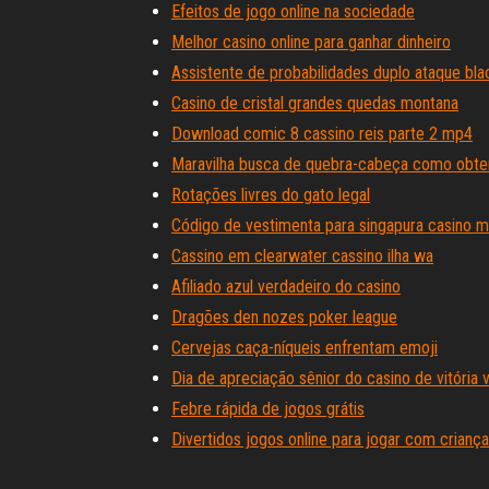
Efeitos de jogo online na sociedade
Melhor casino online para ganhar dinheiro
Assistente de probabilidades duplo ataque bla
Casino de cristal grandes quedas montana
Download comic 8 cassino reis parte 2 mp4
Maravilha busca de quebra-cabeça como obter
Rotações livres do gato legal
Código de vestimenta para singapura casino m
Cassino em clearwater cassino ilha wa
Afiliado azul verdadeiro do casino
Dragões den nozes poker league
Cervejas caça-níqueis enfrentam emoji
Dia de apreciação sênior do casino de vitória
Febre rápida de jogos grátis
Divertidos jogos online para jogar com crianç
Crescente águia casino mt. agradável mi poke