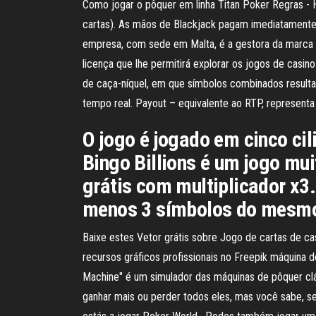
Como jogar o pôquer em linha Titan Poker Regras - 
cartas). As mãos de Blackjack pagam imediatamente
empresa, com sede em Malta, é a gestora da marca B
licença que lhe permitirá explorar os jogos de casi
de caça-níquel, em que símbolos combinados resultam
tempo real. Payout – equivalente ao RTP, representa
O jogo é jogado em cinco cil
Bingo Billions é um jogo mu
grátis com multiplicador x3.
menos 3 símbolos do mesmo 
Baixe estes Vetor grátis sobre Jogo de cartas de cas
recursos gráficos profissionais no Freepik máquina d
Machine" é um simulador das máquinas de pôquer clá
ganhar mais ou perder todos eles, mas você sabe, se