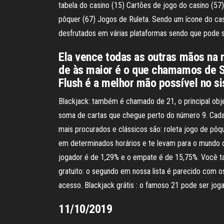
tabela do casino (15) Cartões de jogo do casino (57
pôquer (67) Jogos de Ruleta. Sendo um ícone do cas
desfrutados em várias plataformas sendo que pode sa
Ela vence todas as outras mãos na 
de às maior é o que chamamos de St
Flush é a melhor mão possível no s
Blackjack: também é chamado de 21, o principal obj
soma de cartas que chegue perto do número 9. Cada 
mais procurados e clássicos são: roleta jogo de pô
em determinados horários e te levam para o mundo d
jogador é de 1,29% e o empate é de 15,75%. Você 
gratuito: o segundo em nossa lista é parecido com 
acesso. Blackjack grátis : o famoso 21 pode ser jog
11/10/2019