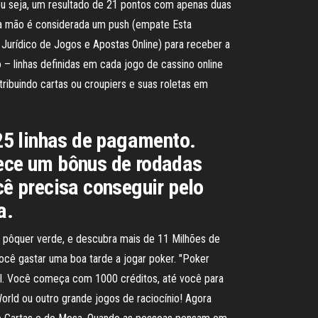
ou seja, um resultado de 21 pontos com apenas duas
 a mão é considerada um push (empate Esta
Jurídico de Jogos e Apostas Online) para receber a
 – linhas definidas em cada jogo de cassino online
ribuindo cartas ou croupiers e suas roletas em
 25 linhas de pagamento.
rece um bônus de rodadas
cê precisa conseguir pelo
a.
de pôquer verde, e descubra mais de 11 Milhões de
você gastar uma boa tarde a jogar poker. "Poker
ual. Você começa com 1000 créditos, até você para
orld ou outro grande jogos de raciocínio! Agora