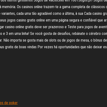
 dos outros giríssimos Jogos de Raciocínio em 1001Jogos.pt! Jogos 
 memória. Os casinos online trazem-te a gama completa de clássicos co
variantes, cada uma tão agradável como a última, à sua Cada casino grat
seus jogos casino gratis online em uma página segura e confiável que 
 jogar casino online gratis deve ser prazeroso e Teste para jogos de aven
go e 3 em uma linha! Se você gosta de desafios, rebánate o cérebro 
nar. Não importa se gosta mais de slots ou de jogos de mesa, o bônus de
nus gratis de boas vindas Por vezes há oportunidades que não deixar e
os de poker