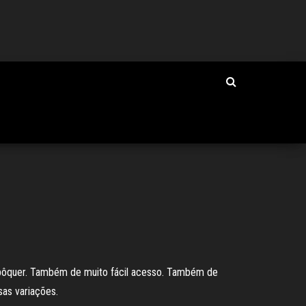
e pôquer. Também de muito fácil acesso. Também de
sas variações.