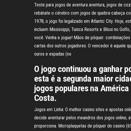
Teste para jogos de aventura aventura, jogos de coz
rebánate o cérebro com jogos de quebra-cabeça como
1978, o jogo foi legalizado em Atlantic City. Hoje, 
incluem Mississippi, Tunica Resorts e Biloxi no Gol
você. Venha e jogue! Mãos de pôquer: combinações
cartas dos outros jogadores. O vencedor é aquele qu
ouros e espadas (no
O jogo continuou a ganhar po
esta é a segunda maior cida
jogos populares na América i
Costa.
Jogos em Linha: O melhor casino sites e apostas onli
decide aventurar pelos meandros dos jogos online, a
proporciona. Microplaquetas de pôquer do casino (6