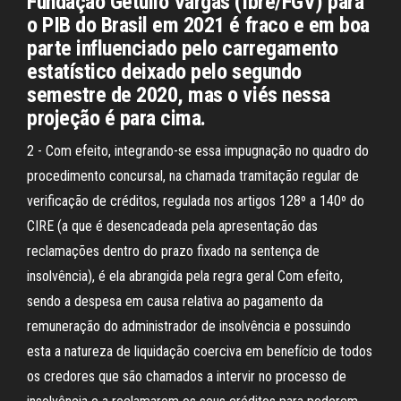
Fundação Getulio Vargas (Ibre/FGV) para
o PIB do Brasil em 2021 é fraco e em boa
parte influenciado pelo carregamento
estatístico deixado pelo segundo
semestre de 2020, mas o viés nessa
projeção é para cima.
2 - Com efeito, integrando-se essa impugnação no quadro do
procedimento concursal, na chamada tramitação regular de
verificação de créditos, regulada nos artigos 128º a 140º do
CIRE (a que é desencadeada pela apresentação das
reclamações dentro do prazo fixado na sentença de
insolvência), é ela abrangida pela regra geral Com efeito,
sendo a despesa em causa relativa ao pagamento da
remuneração do administrador de insolvência e possuindo
esta a natureza de liquidação coerciva em benefício de todos
os credores que são chamados a intervir no processo de