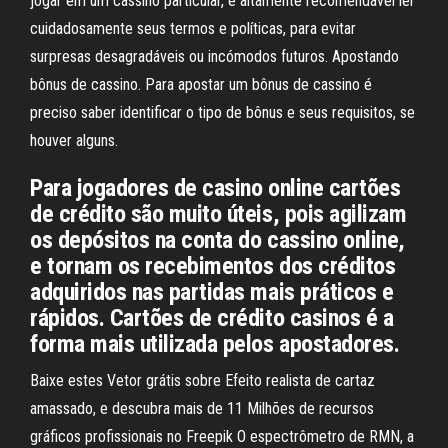
jogar em um cassino particular, é altamente recomendável ler
cuidadosamente seus termos e políticas, para evitar
surpresas desagradáveis ou incómodos futuros. Apostando
bônus de cassino. Para apostar um bônus de cassino é
preciso saber identificar o tipo de bônus e seus requisitos, se
houver alguns.
Para jogadores de casino online cartões
de crédito são muito úteis, pois agilizam
os depósitos na conta do cassino online,
e tornam os recebimentos dos créditos
adquiridos nas partidas mais práticos e
rápidos. Cartões de crédito casinos é a
forma mais utilizada pelos apostadores.
Baixe estes Vetor grátis sobre Efeito realista de cartaz
amassado, e descubra mais de 11 Milhões de recursos
gráficos profissionais no Freepik O espectrômetro de RMN, a